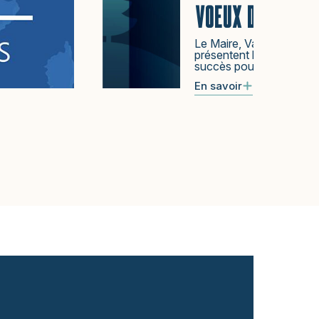
VOEUX DU MAIRE
Le Maire, Valérie LAGIL
présentent leurs meilleu
succès pour chacun d’e
En savoir