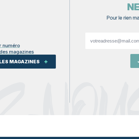
N
Pour le rien ma
votreadresse@mail.c
*
er numéro
 des magazines
 LES MAGAZINES
Z-NOU