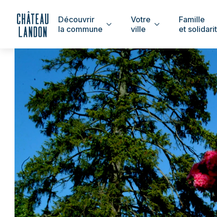
Découvrir
Votre
Famille
la commune
ville
et solidari