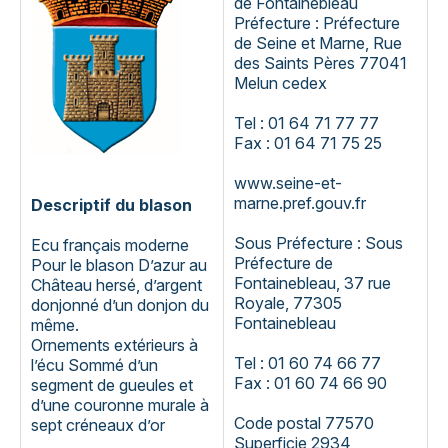
de Fontainebleau
Préfecture : Préfecture
de Seine et Marne, Rue
des Saints Pères 77041
Melun cedex
Tel : 01 64 71 77 77
Fax : 01 64 71 75 25
www.seine-et-
marne.pref.gouv.fr
Descriptif du blason
Sous Préfecture : Sous
Ecu français moderne
Préfecture de
Pour le blason D’azur au
Fontainebleau, 37 rue
Château hersé, d’argent
Royale, 77305
donjonné d’un donjon du
Fontainebleau
même.
Ornements extérieurs à
Tel : 01 60 74 66 77
l’écu Sommé d’un
Fax : 01 60 74 66 90
segment de gueules et
d’une couronne murale à
Code postal 77570
sept créneaux d’or
Superficie 2934