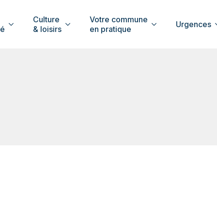
Culture
Votre commune
Urgences
té
& loisirs
en pratique