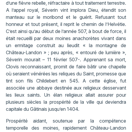
d’une fièvre rebelle, réfractaire à tout traitement terrestre.
A l’appel royal, Séverin vint implora Dieu, étendit son
manteau sur le moribond et le guérit. Refusant tout
honneur et tout présent, il reprit le chemin de l’Helvétie.
C’est ainsi qu’au début de l’année 507, à bout de force, il
était recueilli par deux moines anachorètes vivant dans
un ermitage construit au lieudit « la montagne de
Château-Landon » ; peu après, « entouré de lumière »,
Séverin mourait – 11 février 507-. Apprenant sa mort,
Clovis reconnaissant, promit de faire bâtir une chapelle
où seraient vénérées les reliques du Saint, promesse que
tint son fils Childebert en 545. A cette église, fut
associée une abbaye destinée aux religieux desservant
les lieux saints. Un élan religieux allait assurer pour
plusieurs siècles la prospérité de la ville qui deviendra
capitale du Gâtinais jusqu’en 1404.
Prospérité aidant, soutenue par la compétence
temporelle des moines, rapidement Château-Landon