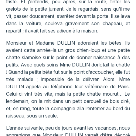
triste. Et j’entendis, peu après, sur la route, tinter les
grelots de la petite jument. Je le regardais, sans qu’il me
vit, passer doucement, s’arrêter devant la porte. Il se leva
dans la voiture, souleva gravement son chapeau, et
repartit ; il avait fait ses adieux à la maison.
Monsieur et Madame DULLIN adoraient les bêtes. Ils
avaient cette année-là un gros chien-loup et une petite
chatte siamoise sur le point de donner naissance à des
petits. Avec quels soins Mme DULLIN dorlotait la chatte
! Quand la petite bête fut sur le point d’accoucher, elle fut
très malade ; impossible de la délivrer. Alors, Mme
DULLIN appela au téléphone leur vétérinaire de Paris.
Celui-ci vint très vite, mais la petite chatte mourut… Le
lendemain, on la mit dans un petit cercueil de bois ciré,
et, en rang, toute la compagnie alla l’enterrer au bord du
ruisseau, sous un saule.
L’année suivante, peu de jours avant les vacances, nous
apprenions que Monsieur DULLIN venait d’être décoré