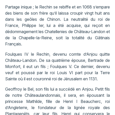
Partage inique ; le Rechin se rebiffe et en 1068 s’empare
des biens de son frère qu’il laissa croupir vingt huit ans
dans les geôles de Chinon. La neutralité du roi de
France, Philippe Ier, lui a été acquise, qui reçoit en
dédommagement les Chatellenies de Château-Landon et
de la Chapelle-la-Reine, soit la totalité du Gâtinais
Français.
Foulques IV le Rechin, devenu comte d’Anjou quitte
Château-Landon. De sa quatrième épouse, Bertrade de
Monfort, il eut un fils ; Foulques V. Ce dernier, devenu
veuf et poussé par le roi Louis VI part pour la Terre
Sainte où il est couronné roi de Jérusalem en 1131.
Geoffroy le Bel, son fils lui a succédé en Anjou. Petit fils
de notre Châteaulandonnais, il sera, en épousant la
princesse Mathilde, fille de Henri I Beaucherc, roi
d’Angleterre, le fondateur de la lignée royale des
Plantagenêts, car leur fils, Henri qui conservera le