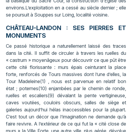
la basilique du Sacré Cour, la construction d’Eglise des
environs.L’exploitation en a cessé au siècle dernier ; elle
se poursuit à Souppes sur Loing, localité voisine.
CHÂTEAU-LANDON : SES PIERRES ET
MONUMENTS
Ce passé historique a naturellement laissé des traces
dans la cité. Il suffit de circuler à travers les ruelles du
« castrum » moyenâgeux pour découvrir ce que pût être
cette cité florissante : murs épais ceinturant la place
forte, renforcés de Tours massives dont l’une d’elles, la
Tour Madeleine(1) , nous est parvenue en relatif bon
état ; poternes(10) enjambées par le chemin de ronde,
ruelles et escaliers(9) dévalant la pente vertigineuse,
caves voutées, couloirs obscurs, salles de siège et
galeries aujourd’hui hélas inaccessibles pour la plupart.
C’est tout un décor que l’imagination ne demande qu’à
faire revivre. A l’extérieur de ce qui fut la « cité close de
murs » la Ville Forte, une autre ville, plus aérée, dévolue